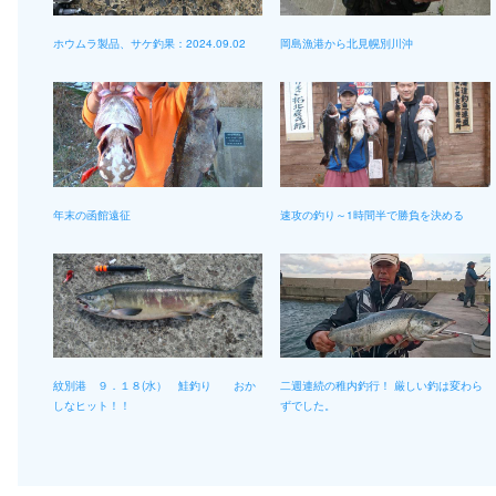
ホウムラ製品、サケ釣果：2024.09.02
岡島漁港から北見幌別川沖
年末の函館遠征
速攻の釣り～1時間半で勝負を決める
紋別港 ９．１８(水） 鮭釣り おか
二週連続の稚内釣行！ 厳しい釣は変わら
しなヒット！！
ずでした。