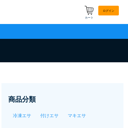
ログイン
カート
商品分類
冷凍エサ
付けエサ
マキエサ