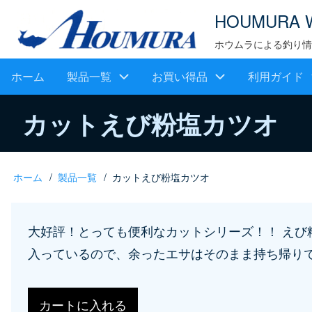
メ
HOUMURA 
イ
ホウムラによる釣り情
ン
メ
ホーム
製品一覧
お買い得品
利用ガイド
コ
ン
イ
カットえび粉塩カツオ
テ
ン
ン
ツ
ナ
ホーム
製品一覧
カットえび粉塩カツオ
パ
に
ビ
移
ン
ゲ
大好評！とっても便利なカットシリーズ！！ えび
動
く
入っているので、余ったエサはそのまま持ち帰り
ー
ず
シ