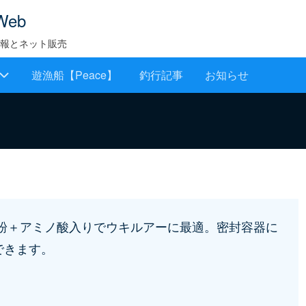
Web
報とネット販売
遊漁船【Peace】
釣行記事
お知らせ
粉＋アミノ酸入りでウキルアーに最適。密封容器に
できます。