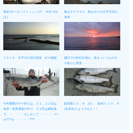
満足‼️サーモンフィッシング‼️ 10月13日
春はサクラマス、秋はサケの古平川河口
(土)
海岸
２０１０ 古平川の河口状況 9/14撮影
羅臼での釣行計画が、急きょいつものサ
ケ釣りに変更・・・・・
今年最後のサケ釣りは、２１，２２日は
紋別港１０．８ (火） 鮭釣り １０．９
知床：世界遺産の中で、２３日は網走港
(水)釣れたようですよ！！
で。・・・・・もしかして・・・・・メ○
カ???を・・・・・???