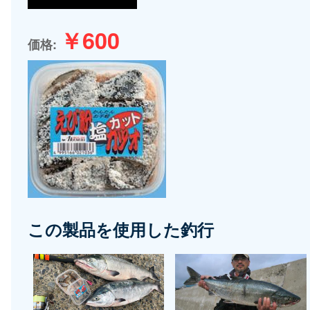
ョ
￥600
ン
価格
この製品を使用した釣行