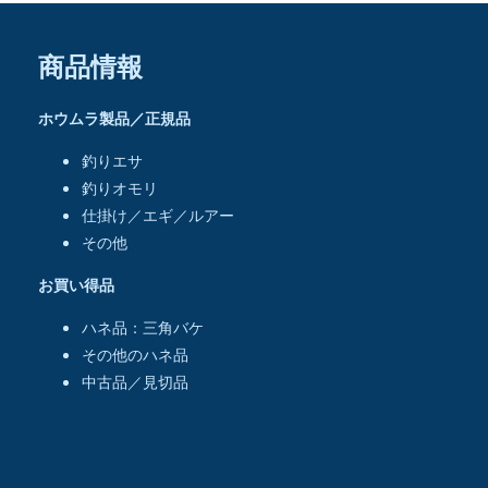
商品情報
ホウムラ製品／正規品
釣りエサ
釣りオモリ
仕掛け／エギ／ルアー
その他
お買い得品
ハネ品：三角バケ
その他のハネ品
中古品／見切品