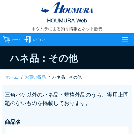
メ
イ
HOUMURA Web
ン
ホウムラによる釣り情報とネット販売
コ
ン
カート
ログイン
テ
メ
ン
ハネ品：その他
ツ
イ
に
ホーム
お買い得品
ハネ品：その他
パ
移
ン
動
ン
ナ
三角バケ以外のハネ品・規格外品のうち、実用上問
題のないものを掲載しております。
く
ビ
ず
ゲ
商品名
ー