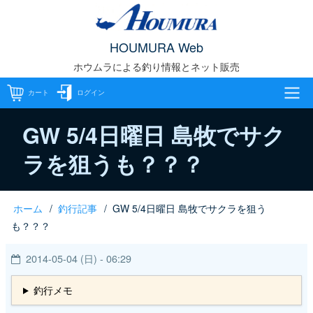
メ
イ
HOUMURA Web
ン
ホウムラによる釣り情報とネット販売
コ
ン
カート
ログイン
テ
メ
ン
GW 5/4日曜日 島牧でサク
ツ
ラを狙うも？？？
イ
に
移
ン
動
ホーム
釣行記事
GW 5/4日曜日 島牧でサクラを狙う
パ
ナ
も？？？
ン
ビ
2014-05-04 (日) - 06:29
く
ゲ
釣行メモ
ず
ー