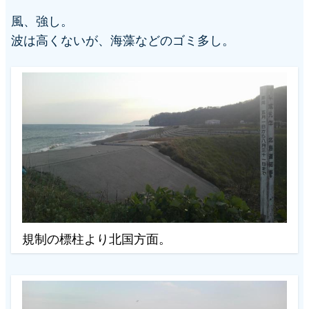
風、強し。
シ
波は高くないが、海藻などのゴミ多し。
ョ
ン
規制の標柱より北国方面。