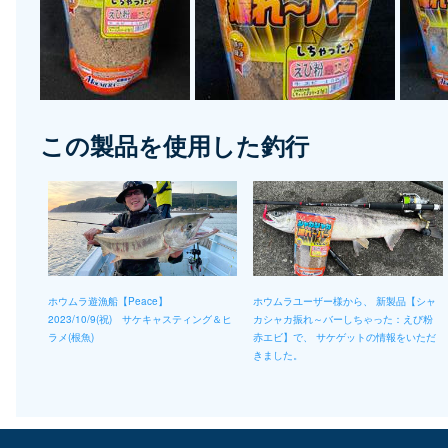
この製品を使用した釣行
ホウムラ遊漁船【Peace】
ホウムラユーザー様から、 新製品【シャ
2023/10/9(祝) サケキャスティング＆ヒ
カシャカ振れ～バーしちゃった：えび粉
ラメ(根魚)
赤エビ】で、 サケゲットの情報をいただ
きました。