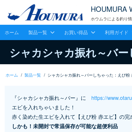
メ
HOUMURA 
イ
ホウムラによる釣り情
ン
メ
ホーム
製品一覧
お買い得品
利用ガイド
コ
ン
イ
シャカシャカ振れ～バー
テ
ン
ン
ツ
ナ
ホーム
製品一覧
シャカシャカ振れ～バーしちゃった：えび粉 
パ
に
ビ
移
ン
ゲ
『シャカシャカ振れ～バー』に
https://www.ota
動
く
エビを入れちゃいました！
ー
ず
赤く染めた生エビを入れて【えび粉 赤エビ】の完
シ
しかも！未開封で常温保存が可能な超便利品