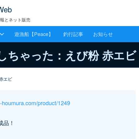
Web
報とネット販売
遊漁船【Peace】
釣行記事
お知らせ
しちゃった：えび粉 赤エビ
赤エビ
ru-houmura.com/product/1249
成品！