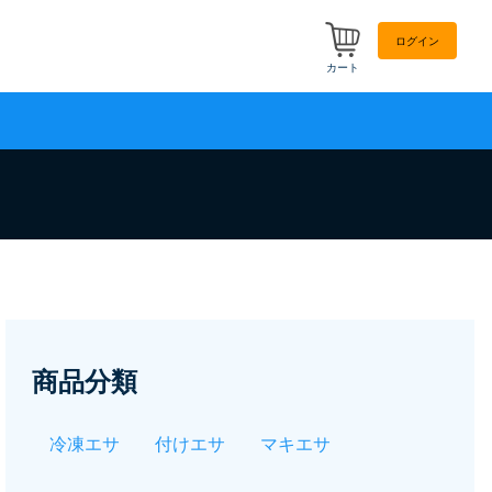
ログイン
カート
商品分類
冷凍エサ
付けエサ
マキエサ