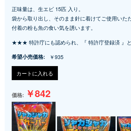
ョ
正味量は、生エビ 15匹 入り。
ン
袋から取り出し、そのまま針に着けてご使用いた
付着の粉も魚の食い気を誘います。
★★★ 特許庁にも認められ、『 特許庁登録済 』
希望小売価格
￥935
￥842
価格