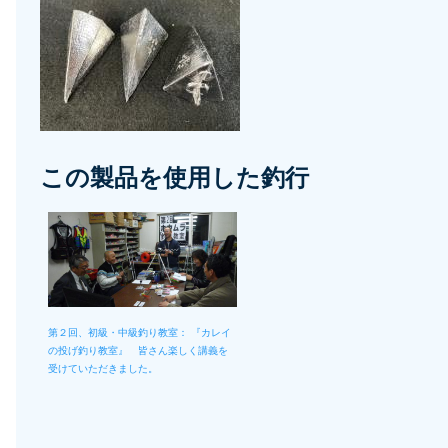
ョ
ン
この製品を使用した釣行
第２回、初級・中級釣り教室： 『カレイ
の投げ釣り教室』 皆さん楽しく講義を
受けていただきました。