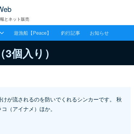
Web
報とネット販売
遊漁船【Peace】
釣行記事
お知らせ
（3個入り）
けが流されるのを防いでくれるシンカーです。 秋
ラコ（アイナメ）ほか。