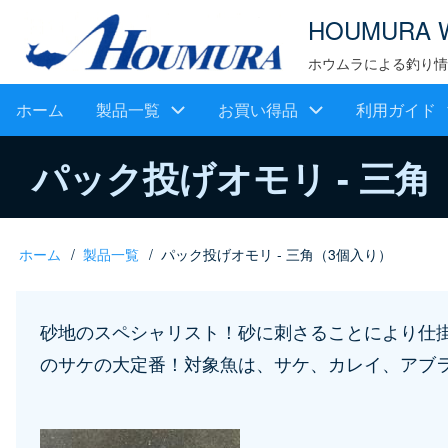
メ
HOUMURA 
イ
ホウムラによる釣り情
ン
メ
ホーム
製品一覧
お買い得品
利用ガイド
コ
ン
イ
パック投げオモリ - 三角
テ
ン
ン
ツ
ナ
ホーム
製品一覧
パック投げオモリ - 三角（3個入り）
パ
に
ビ
移
ン
ゲ
砂地のスペシャリスト！砂に刺さることにより仕掛
動
く
のサケの大定番！対象魚は、サケ、カレイ、アブ
ー
ず
シ