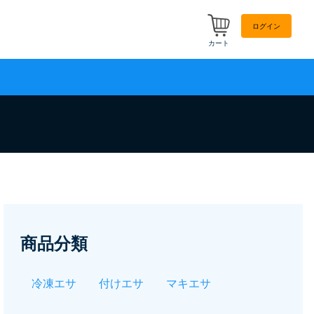
ログイン
カート
商品分類
冷凍エサ
付けエサ
マキエサ