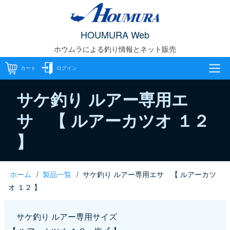
メ
イ
HOUMURA Web
ン
ホウムラによる釣り情報とネット販売
コ
ン
カート
ログイン
テ
メ
ン
サケ釣り ルアー専用エ
ツ
サ 【 ルアーカツオ １２
イ
に
】
移
ン
動
ナ
ホーム
製品一覧
サケ釣り ルアー専用エサ 【 ルアーカツ
パ
ビ
オ １２ 】
ン
ゲ
サケ釣り ルアー専用サイズ
く
ー