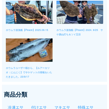
ホウムラ游漁船【Peace】2025.09.15
ホウムラ游漁船【Peace】2024. 9/25 サ
ケ跳ね打ち＆ソイ五目
ホウムラユーザー様から、【ルアーカツ
オ：にんにく】でサケゲットの情報をいた
だきました。23/9/17
商品分類
冷凍エサ
付けエサ
マキエサ
特殊エサ