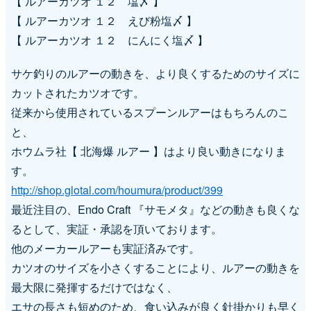
【 ルアーカツオ １２ 塩〆 】
ず
【 ルアーカツオ １２ えび粉塩〆 】
シ
【 ルアーカツオ １２ にんにく塩〆 】
ョ
サケ釣りのルアーの動きを、より良くするためのサイズに
ン
カットされたカツオです。
従来から使用されているスプーンルアーはもちろんのこ
と、
ホウムラ社【 北海爆 ルアー 】はより良い動きになりま
す。
http://shop.glotal.com/houmura/product/399
最近注目の、Endo Craft 『サモメタ』などの動きも良くな
るとして、実証・承認を頂いております。
他のメーカールアーも実証済みです。
カツオのサイズを小さくすることにより、ルアーの動きを
最大限に発揮するだけではなく、
エサの長さも短めのため、食い込みが良く針掛かりも早く