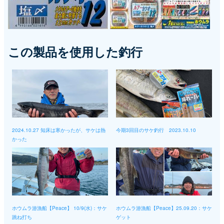
この製品を使用した釣行
2024.10.27 知床は寒かったが、サケは熱
今期3回目のサケ釣行 2023.10.10
かった
ホウムラ游漁船【Peace】 10/9(水)：サケ
ホウムラ游漁船【Peace】25.09.20：サケ
跳ね打ち
ゲット