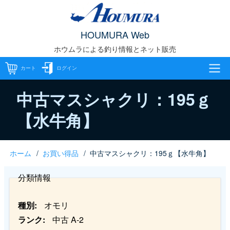
メ
イ
HOUMURA Web
ン
ホウムラによる釣り情報とネット販売
コ
ン
カート
ログイン
テ
メ
ン
中古マスシャクリ：195ｇ
ツ
【水牛角】
イ
に
移
ン
動
ホーム
お買い得品
中古マスシャクリ：195ｇ【水牛角】
パ
ナ
分類情報
ン
ビ
く
ゲ
種別
オモリ
ランク
中古 A-2
ず
ー