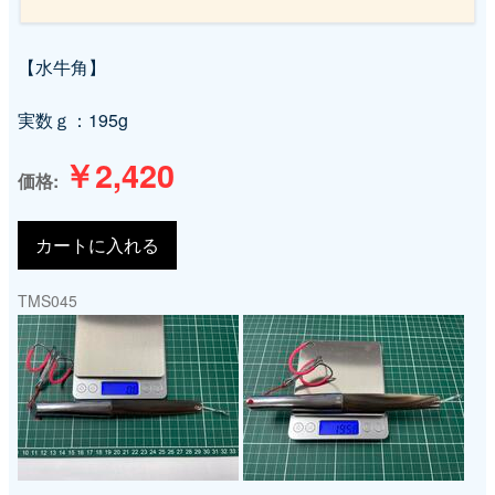
シ
【水牛角】
ョ
実数ｇ：195g
ン
￥2,420
価格
TMS045