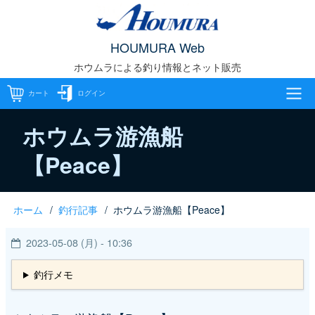
メ
イ
HOUMURA Web
ン
ホウムラによる釣り情報とネット販売
コ
ン
カート
ログイン
テ
メ
ン
ホウムラ游漁船
ツ
【Peace】
イ
に
移
ン
動
ホーム
釣行記事
ホウムラ游漁船【Peace】
パ
ナ
2023-05-08 (月) - 10:36
ン
ビ
く
釣行メモ
ゲ
ず
ー