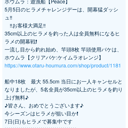
ホウムラ：遊漁船【Peace】
5月5日のヒラメチャレンジデーは、開幕猛ダッシ
シ
ュ‼️
ョ
‼️お客様大満足‼️
35cm以上のヒラメを釣った人は全員無料になるヒ
ン
ラメの開幕戦❗️
一流し目から釣れ始め、竿頭8枚 竿頭使用バケは、
ホウムラ【クリアバケ:ケイムラオレンジ】
https://www.otaru-houmura.com/shop/product/1181
船中18枚 最大 55.5cm 当日にお一人キャンセルと
なりましたが、5名全員が35cm以上のヒラメを釣り
上げ無料♪
♪皆さん、おめでとうございます♪
今シーズンはヒラメが狙い目か❗️
7日(日)もヒラメで募集中です