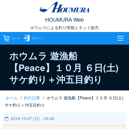
メ
イ
HOUMURA Web
ン
ホウムラによる釣り情報とネット販売
コ
ン
カート
ログイン
テ
メ
ン
ホウムラ 遊漁船
ツ
【Peace】１０月 ６日(土)
イ
に
サケ釣り＋沖五目釣り
移
ン
動
ナ
ホーム
釣行記事
ホウムラ 遊漁船【Peace】１０月 ６日(土)
パ
ビ
サケ釣り＋沖五目釣り
ン
ゲ
2018-10-07 (日) - 09:48
く
ー