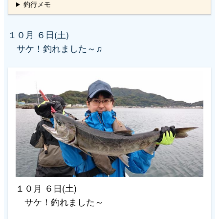
釣行メモ
ず
シ
１０月 ６日(土)
ョ
サケ！釣れました～♫
ン
１０月 ６日(土)
サケ！釣れました～