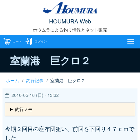
メ
イ
HOUMURA Web
ン
ホウムラによる釣り情報とネット販売
コ
ン
カート
ログイン
テ
メ
ン
室蘭港 巨クロ２
ツ
イ
に
ホーム
釣行記事
室蘭港 巨クロ２
パ
移
ン
動
2010-05-16 (日) - 13:32
ン
ナ
く
釣行メモ
ビ
ず
ゲ
今期２回目の座布団狙い、前回を下回り４７ｃｍで
した。
ー