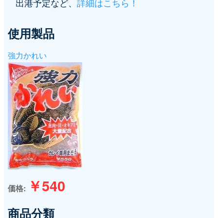
出港予定など、
詳細はこちら！
使用製品
強力かれい
￥540
価格
商品分類