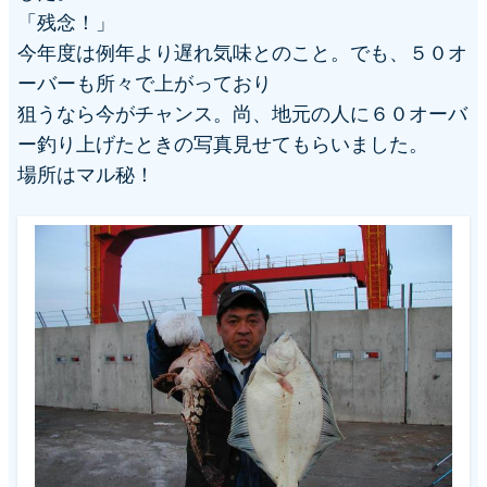
「残念！」
シ
今年度は例年より遅れ気味とのこと。でも、５０オ
ーバーも所々で上がっており
ョ
狙うなら今がチャンス。尚、地元の人に６０オーバ
ン
ー釣り上げたときの写真見せてもらいました。
場所はマル秘！