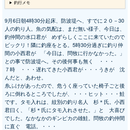
釣行メモ
ず
シ
9月6日朝4時30分起床、防波堤へ、すでに２０－30
ョ
人の釣り人。魚の気配は、まだ無い様子、今日は、
ン
釣仲間の水口君が めずらしくここに来ていたので
ビックリ！隣に釣座をとる。5時30分過ぎに釣り仲
間の小西君が 「今日は、問牧に行かなかった。」
との事で防波堤へ。その後何事も無く ・・・
７時 ・・・遅れてきた小西君が・・・うきが 沈
んだと、あわせ。
糸ふけがあったので、危うく座っていた椅子ごと後
ろに倒れるところでしたが、・・・ヒット・・・鮭
です。タモ入れは、紋別の釣り名人 杉＊氏。小西
君曰く、「杉＊氏にタモ入れさせた。」と 大喜び
でした。なかなかのギンピカの雄鮭。問牧の釣仲間
に直ぐ 電話。・・・