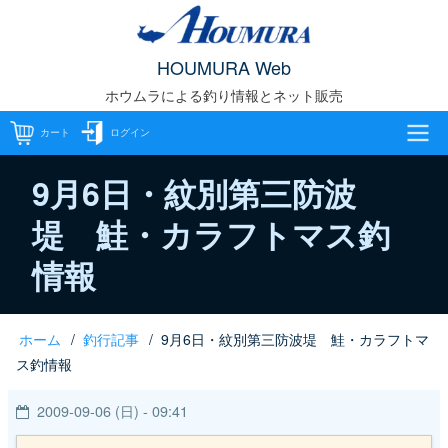
メ
イ
HOUMURA Web
ン
ホウムラによる釣り情報とネット販売
コ
ン
カート
ログイン
テ
メ
ン
9月6日・紋別第三防波
ツ
堤 鮭・カラフトマス釣
イ
に
情報
移
ン
動
ナ
ホーム
釣行記事
9月6日・紋別第三防波堤 鮭・カラフトマ
パ
ビ
ス釣情報
ン
ゲ
2009-09-06 (日) - 09:41
く
ー